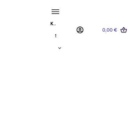
KUNDENCENTER™
0,00 €
SHOP
MEIN KONTO
Für alle Anfänger
& Quereinsteiger
!
Hast
du 1 Stunde frei am Tag, um von zu Hause
aus (Homeoffice) über das Internet
Geld zu
verdienen?