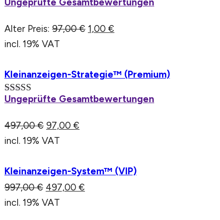
Ungeprüfte Gesamtbewertungen
Rated
5.00
out of 5
Alter Preis:
97,00
€
1,00
€
incl. 19% VAT
Kleinanzeigen-Strategie™ (Premium)
Ungeprüfte Gesamtbewertungen
Rated
5.00
out of 5
497,00
€
97,00
€
incl. 19% VAT
Kleinanzeigen-System™ (VIP)
997,00
€
497,00
€
incl. 19% VAT