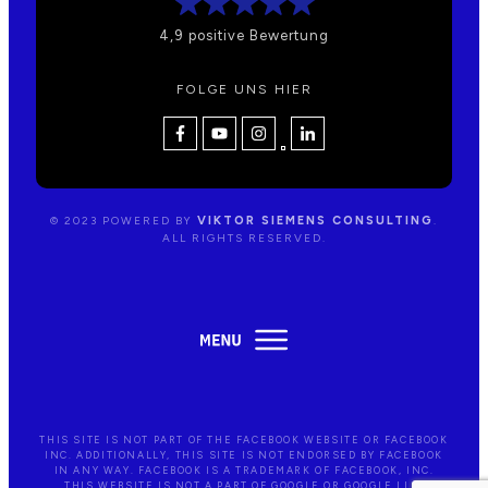
4,9 positive Bewertung
FOLGE UNS HIER
© 2023 POWERED BY
VIKTOR SIEMENS CONSULTING
.
ALL RIGHTS RESERVED.
THIS SITE IS NOT PART OF THE FACEBOOK WEBSITE OR FACEBOOK
AGB
WIDERRUF
DATENSCHUTZ
IMPRESSUM
INC. ADDITIONALLY, THIS SITE IS NOT ENDORSED BY FACEBOOK
IN ANY WAY. FACEBOOK IS A TRADEMARK OF FACEBOOK, INC.
THIS WEBSITE IS NOT A PART OF GOOGLE OR GOOGLE LLC.