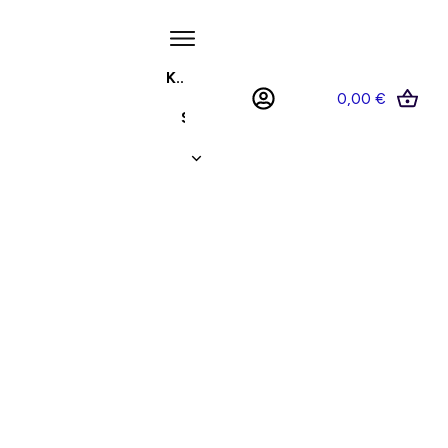
KUNDENCENTER™
0,00 €
SHOP
MEIN KONTO
Für alle Anfänger
& Quereinsteiger
!
Hast
du 1 Stunde frei am Tag, um von zu Hause
aus (Homeoffice) über das Internet
Geld zu
verdienen?