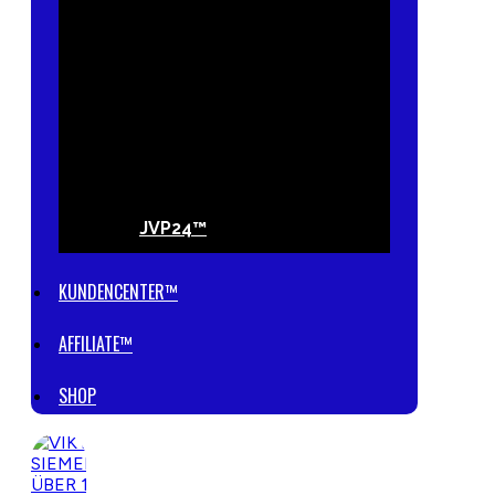
JVP24™
KUNDENCENTER™
AFFILIATE™
SHOP