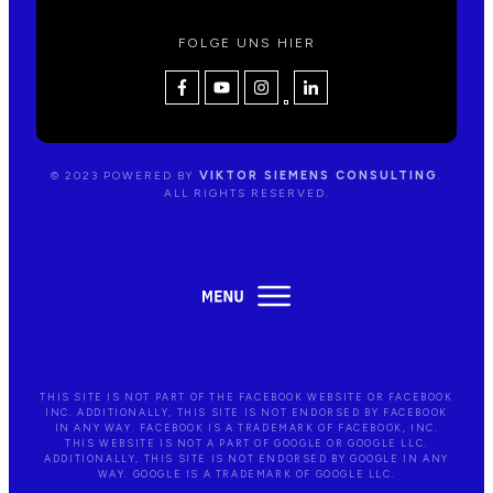
FOLGE UNS HIER
© 2023 POWERED BY
VIKTOR SIEMENS CONSULTING
.
ALL RIGHTS RESERVED.
THIS SITE IS NOT PART OF THE FACEBOOK WEBSITE OR FACEBOOK
AGB
WIDERRUF
DATENSCHUTZ
IMPRESSUM
INC. ADDITIONALLY, THIS SITE IS NOT ENDORSED BY FACEBOOK
IN ANY WAY. FACEBOOK IS A TRADEMARK OF FACEBOOK, INC.
THIS WEBSITE IS NOT A PART OF GOOGLE OR GOOGLE LLC.
ADDITIONALLY, THIS SITE IS NOT ENDORSED BY GOOGLE IN ANY
WAY. GOOGLE IS A TRADEMARK OF GOOGLE LLC.