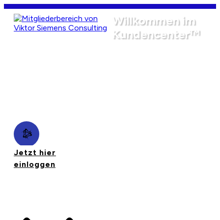
Willkommen im
Kundencenter™
Hier findest du die Zugänge zu deinen
gekauften Trainings, Videokurse, Coachings und
deine schlüsselfertigen Systeme!
Jetzt hier
einloggen